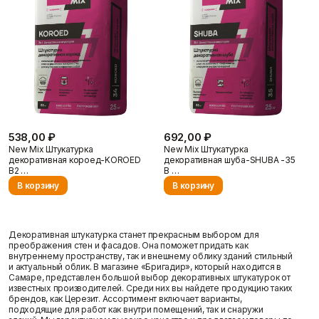
Фасадные сетки
Пленки
Показать больше
Скотчи/Ленты
Показать больше
Статьи
Теплоизоляция
Цементные
растворы
Минеральная вата
Пенопласт
Цемент
538,00 ₽
692,00 ₽
Пенополистирол
Цпс
New Mix Штукатурка
New Mix Штукатурка
декоративная короед-KOROED
декоративная шуба-SHUBA -35
Показать больше
Показать больше
В2 …
В …
Отзывы
В корзину
В корзину
Штукатурки
Шпаклевки
Декоративная штукатурка станет прекрасным выбором для
Выравнивающие
преображения стен и фасадов. Она поможет придать как
Базовая шпаклевка
штукатурки и смеси
внутреннему пространству, так и внешнему облику зданий стильный
Универсальная шпаклёвка
Декоративные
и актуальный облик. В магазине «Бригадир», который находится в
Финишная шпаклёвка
штукатурки
Самаре, представлен большой выбор декоративных штукатурок от
Показать больше
известных производителей. Среди них вы найдете продукцию таких
Показать больше
Контакты
брендов, как Церезит. Ассортимент включает варианты,
подходящие для работ как внутри помещений, так и снаружи