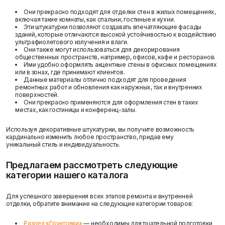
Они прекрасно подходят для отделки стен в жилых помещениях,
включая такие комнаты, как спальни, гостиные и кухни.
Эти штукатурки позволяют создавать впечатляющие фасады
зданий, которые отличаются высокой устойчивостью к воздействию
ультрафиолетового излучения и влаги.
Они также могут использоваться для декорирования
общественных пространств, например, офисов, кафе и ресторанов.
Ими удобно оформлять акцентные стены в офисных помещениях
или в зонах, где принимают клиентов.
Данные материалы отлично подходят для проведения
ремонтных работ и обновления как наружных, так и внутренних
поверхностей.
Они прекрасно применяются для оформления стен в таких
местах, как гостиницы и конференц-залы.
Используя декоративные штукатурки, вы получите возможность
кардинально изменить любое пространство, придав ему
уникальный стиль и индивидуальность.
Предлагаем рассмотреть следующие
категории нашего каталога
Для успешного завершения всех этапов ремонта и внутренней
отделки, обратите внимание на следующие категории товаров:
Раздел «Грунтовки»
— необходимы для тщательной подготовки