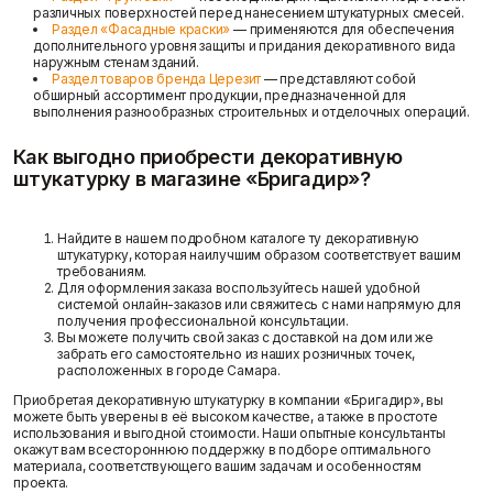
различных поверхностей перед нанесением штукатурных смесей.
Раздел «Фасадные краски»
— применяются для обеспечения
дополнительного уровня защиты и придания декоративного вида
наружным стенам зданий.
Раздел товаров бренда Церезит
— представляют собой
обширный ассортимент продукции, предназначенной для
выполнения разнообразных строительных и отделочных операций.
Как выгодно приобрести декоративную
штукатурку в магазине «Бригадир»?
Найдите в нашем подробном каталоге ту декоративную
штукатурку, которая наилучшим образом соответствует вашим
требованиям.
Для оформления заказа воспользуйтесь нашей удобной
системой онлайн-заказов или свяжитесь с нами напрямую для
получения профессиональной консультации.
Вы можете получить свой заказ с доставкой на дом или же
забрать его самостоятельно из наших розничных точек,
расположенных в городе Самара.
Приобретая декоративную штукатурку в компании «Бригадир», вы
можете быть уверены в её высоком качестве, а также в простоте
использования и выгодной стоимости. Наши опытные консультанты
окажут вам всестороннюю поддержку в подборе оптимального
материала, соответствующего вашим задачам и особенностям
проекта.