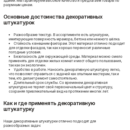
зданий. Мы гарантируем высокое качество и предлагаем товары по
разумным ценам.
Основные достоинства декоративных
штукатурок
Разнообразие текстур. В ассортименте есть штукатурки,
имитирующие поверхность мрамора, бетона или нежного шёлка.
Доставка и оплата
Стойкость к внешним факторам. Этот материал отлично подходит
для отделки фасадов, так как хорошо переносит различные
погодные условия.
Безопасность для окружающей среды. Материал можно смело
применять для отделки жилых комнат и мест общего пользования,
так как он экологичен.
Удобство в работе. Наносить декоративную штукатурку легко,
что позволяет справиться с задачей как опытным мастерам, так и
тем, кто делает ремонт самостоятельно.
Длительный срок службы. Со временем декоративная
штукатурка не теряет свой первоначальный цвет и структуру,
сохраняя привлекательный вид на протяжении многих лет.
Как и где применять декоративную
штукатурку
Наши декоративные штукатурки отлично подходят для
разнообразных задач: