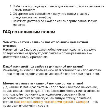
Выберите подходящую смесь для наливного пола или стяжки в
нашем каталоге.
Оформите заказ онлайн или получите консультацию у
специалистов по телефону.
Закажите доставку по Самаре или выберите самовывоз из
магазина.
FAQ по наливным полам
Чем отличается наливной пол от обычной цементной
стяжки?
Наливной пол быстрее сохнет, обеспечивает идеально гладкую
поверхность и не требует дополнительного выравнивания —
достаточно залить и разровнять.
Какой наливной пол выбрать для ванной или кухни?
Рекомендуем смеси с повышенной влагостойкостью и прочностью
— они отлично подойдут для помещений с перепадами влажности.
Можно ли заливать наливной пол самостоятельно?
Да, наливные полы рассчитаны на простое и быстрое нанесение,
но для идеального результата соблюдайте инструкции на упаковке
и используйте грунтовку для подготовки основания. Если
рассматриваете классическую цементную стяжку, почитайте
статью «
Как сделать стяжку пола своими руками в Самаре
» — там
пошаговая инструкция и советы.