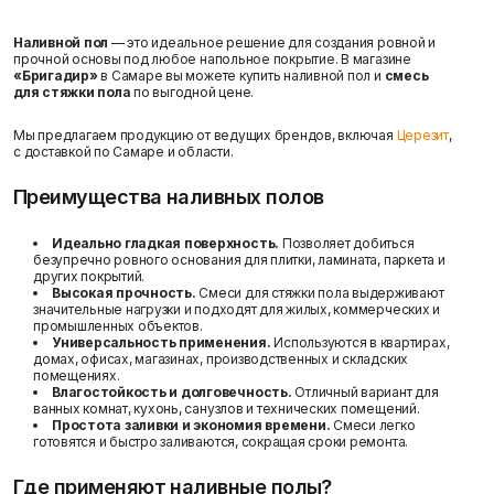
Наливной пол
— это идеальное решение для создания ровной и
прочной основы под любое напольное покрытие. В магазине
«Бригадир»
в Самаре вы можете купить наливной пол и
смесь
для стяжки пола
по выгодной цене.
Мы предлагаем продукцию от ведущих брендов, включая
Церезит
,
с доставкой по Самаре и области.
Преимущества наливных полов
Идеально гладкая поверхность.
Позволяет добиться
безупречно ровного основания для плитки, ламината, паркета и
других покрытий.
Высокая прочность.
Смеси для стяжки пола выдерживают
значительные нагрузки и подходят для жилых, коммерческих и
промышленных объектов.
Универсальность применения.
Используются в квартирах,
домах, офисах, магазинах, производственных и складских
помещениях.
Влагостойкость и долговечность.
Отличный вариант для
ванных комнат, кухонь, санузлов и технических помещений.
Простота заливки и экономия времени.
Смеси легко
готовятся и быстро заливаются, сокращая сроки ремонта.
Где применяют наливные полы?