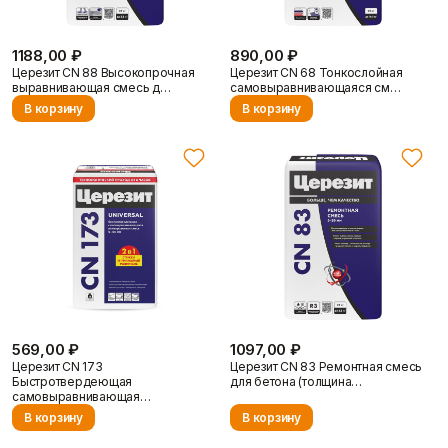
1188,00 ₽
890,00 ₽
Церезит CN 88 Высокопрочная
Церезит CN 68 Тонкослойная
выравнивающая смесь д…
самовыравнивающаяся см…
В корзину
В корзину
Контакты
569,00 ₽
1097,00 ₽
Церезит CN 173
Церезит CN 83 Ремонтная смесь
Быстротвердеющая
для бетона (толщина…
самовыравнивающая…
Доставка и оплата
В корзину
В корзину