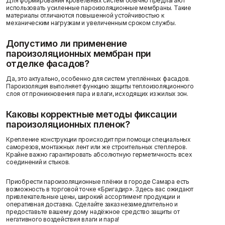
Для формирования кровельных систем обычно предлагают
использовать усиленные пароизоляционные мембраны. Такие
материалы отличаются повышенной устойчивостью к
механическим нагрузкам и увеличенным сроком службы.
Допустимо ли применение
пароизоляционных мембран при
отделке фасадов?
Да, это актуально, особенно для систем утеплённых фасадов.
Пароизоляция выполняет функцию защиты теплоизоляционного
слоя от проникновения пара и влаги, исходящих из жилых зон.
Каковы корректные методы фиксации
пароизоляционных пленок?
Крепление конструкции происходит при помощи специальных
саморезов, монтажных лент или же строительных степлеров.
Крайне важно гарантировать абсолютную герметичность всех
соединений и стыков.
Приобрести пароизоляционные плёнки в городе Самара есть
возможность в торговой точке «Бригадир». Здесь вас ожидают
привлекательные цены, широкий ассортимент продукции и
оперативная доставка. Сделайте заказ незамедлительно и
предоставьте вашему дому надёжное средство защиты от
негативного воздействия влаги и пара!