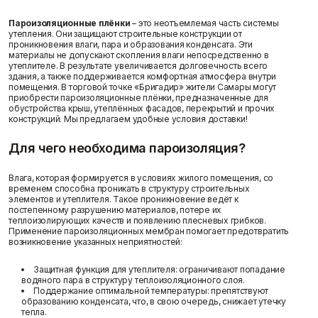
Пены/герметики
Пленки/Мембраны
Герметик
Пароизоляционные
Пароизоляционные плёнки
– это неотъемлемая часть системы
утепления. Они защищают строительные конструкции от
Монтажные пены
плёнки
проникновения влаги, пара и образования конденсата. Эти
Показать больше
Пленка
материалы не допускают скопления влаги непосредственно в
Пленка ПВД техническая
утеплителе. В результате увеличивается долговечность всего
Показать больше
здания, а также поддерживается комфортная атмосфера внутри
помещения. В торговой точке «Бригадир» жители Самары могут
О компании
приобрести пароизоляционные плёнки, предназначенные для
обустройства крыш, утеплённых фасадов, перекрытий и прочих
конструкций. Мы предлагаем удобные условия доставки!
Потолок
Профиль
Для чего необходима пароизоляция?
Плита потолочная
Акустические Ленты
Показать больше
Маячковый профиль
Влага, которая формируется в условиях жилого помещения, со
Подвесы и профили для
временем способна проникать в структуру строительных
элементов и утеплителя. Такое проникновение ведёт к
потолка
постепенному разрушению материалов, потере их
Показать больше
Вопрос-ответ
теплоизолирующих качеств и появлению плесневых грибков.
Применение пароизоляционных мембран помогает предотвратить
возникновение указанных неприятностей:
Защитная функция для утеплителя:
ограничивают попадание
водяного пара в структуру теплоизоляционного слоя.
Расходные
Сетки/Стеклообои
Поддержание оптимальной температуры:
препятствуют
материалы
Малярные ленты
образованию конденсата, что, в свою очередь, снижает утечку
Стеклообои/Флизелин
тепла.
Мешки