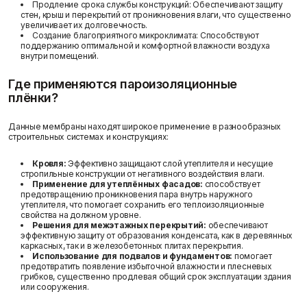
Продление срока службы конструкций:
Обеспечивают защиту
Фасадные сетки
Пленки
стен, крыш и перекрытий от проникновения влаги, что существенно
Показать больше
Скотчи/Ленты
Статьи
увеличивает их долговечность.
Показать больше
Создание благоприятного микроклимата:
Способствуют
поддержанию оптимальной и комфортной влажности воздуха
внутри помещений.
Где применяются пароизоляционные
плёнки?
Теплоизоляция
Цементные
растворы
Минеральная вата
Данные мембраны находят широкое применение в разнообразных
Пенопласт
Цемент
строительных системах и конструкциях:
Пенополистирол
Цпс
Отзывы
Показать больше
Показать больше
Кровля:
Эффективно защищают слой утеплителя и несущие
стропильные конструкции от негативного воздействия влаги.
Применение для утеплённых фасадов:
способствует
предотвращению проникновения пара внутрь наружного
утеплителя, что помогает сохранить его теплоизоляционные
Штукатурки
свойства на должном уровне.
Шпаклевки
Решения для межэтажных перекрытий:
обеспечивают
Выравнивающие
эффективную защиту от образования конденсата, как в деревянных
Базовая шпаклевка
штукатурки и смеси
каркасных, так и в железобетонных плитах перекрытия.
Универсальная шпаклёвка
Декоративные
Использование для подвалов и фундаментов:
помогает
Финишная шпаклёвка
Контакты
штукатурки
предотвратить появление избыточной влажности и плесневых
Показать больше
грибков, существенно продлевая общий срок эксплуатации здания
Показать больше
или сооружения.