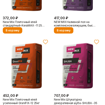
Пены/герметики
Пленки/Мембраны
Герметик
Пароизоляционные
Монтажные пены
плёнки
Показать больше
Пленка
372,00 ₽
417,00 ₽
Пленка ПВД техническая
New Mix Плиточный клей
NEW MIX Наливной пол на
Показать больше
стандартный-KeraMAX -11 25…
комплексном вяжущем, быс…
В корзину
В корзину
Поиск по брендам
Потолок
Профиль
Плита потолочная
Акустические Ленты
Показать больше
Маячковый профиль
Подвесы и профили для
потолка
Показать больше
О компании
Расходные
Сетки/Стеклообои
452,00 ₽
707,00 ₽
материалы
Малярные ленты
New Mix Плиточный клей
New Mix Штукатурка
Стеклообои/Флизелин
усиленный GraniFIX-12 25кг
декоративная шуба-SHUBA -35
Мешки