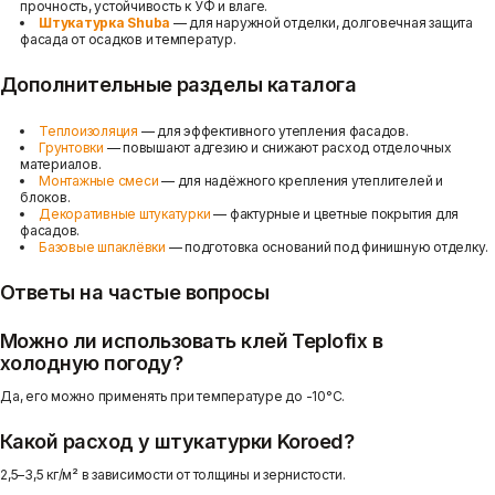
прочность, устойчивость к УФ и влаге.
Штукатурка Shuba
— для наружной отделки, долговечная защита
фасада от осадков и температур.
Дополнительные разделы каталога
Теплоизоляция
— для эффективного утепления фасадов.
Грунтовки
— повышают адгезию и снижают расход отделочных
материалов.
Монтажные смеси
— для надёжного крепления утеплителей и
блоков.
Декоративные штукатурки
— фактурные и цветные покрытия для
фасадов.
Базовые шпаклёвки
— подготовка оснований под финишную отделку.
Ответы на частые вопросы
Можно ли использовать клей Teplofix в
холодную погоду?
Да, его можно применять при температуре до -10°C.
Какой расход у штукатурки Koroed?
2,5–3,5 кг/м² в зависимости от толщины и зернистости.