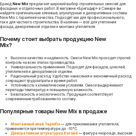
Бренд
New Mix
предлагает широкий выбор строительных смесей для
фасадных и отделочных работ. В магазине «Бригадир» в Самаре вы
найдёте оригинальные клеевые, штукатурные и декоративные составы
New Mix с гарантией качества. Подходят как для профессионального,
так и для частного строительства. В наличии — всё для утепления
фасада, декоративной отделки и монтажа утеплителя.
Почему стоит выбрать продукцию New
Mix?
Высокое качество и надёжность.
Смеси New Mix проходят строгий
контроль на всех этапах производства.
Универсальность применения.
Подходят для фасадов, цоколей,
утеплителей и декоративной отделки.
Рациональный расход.
Удобство нанесения и экономичный расход
сокращают трудозатраты и время работ.
Устойчивость к климатическим условиям.
Смеси выдерживают
перепады температур и повышенную влажность.
Безопасность и экологичность.
Продукция соответствует
современным требованиям по составу.
Популярные товары New Mix в продаже
Монтажный клей Teplofix
— для приклеивания утеплителя,
применяется при температуре до -10°C.
Декоративная штукатурка Koroed
— фактура «короед», высокая