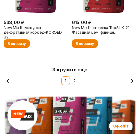
538,00 ₽
615,00 ₽
New Mix Штукатурка
New Mix Шпаклевка TopSILK-21
декоративная короед-KOROED
Фасадная цем. финишн…
В2 …
В корзину
В корзину
Доставка и оплата
Загрузить еще
1
2
Оф.сайт