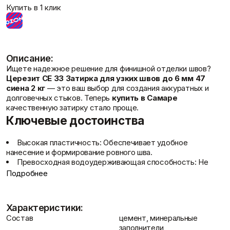
Фасадные сетки
Пленки
Купить в 1 клик
Показать больше
Скотчи/Ленты
Показать больше
Описание:
Ищете надежное решение для финишной отделки швов?
Теплоизоляция
Цементные
Церезит CE 33 Затирка для узких швов до 6 мм 47
Отзывы
растворы
Минеральная вата
сиена 2 кг
— это ваш выбор для создания аккуратных и
Пенопласт
Цемент
долговечных стыков. Теперь
купить в Самаре
Пенополистирол
Цпс
качественную затирку стало проще.
Показать больше
Показать больше
Ключевые достоинства
Высокая пластичность
: Обеспечивает удобное
нанесение и формирование ровного шва.
Штукатурки
Превосходная водоудерживающая способность
: Не
Шпаклевки
Контакты
Выравнивающие
менее 95% состава сохраняет влагу, что важно для
Подробнее
Базовая шпаклевка
штукатурки и смеси
правильного набора прочности.
Универсальная шпаклёвка
Декоративные
Быстрое технологическое прохождение
: Возможность
Финишная шпаклёвка
штукатурки
продолжать работы уже через 24 часа после нанесения.
Характеристики:
Показать больше
Показать больше
Отличная прочность
: Предел прочности при сжатии
Состав
цемент, минеральные
достигает не менее 15 МПа, что гарантирует
заполнители,