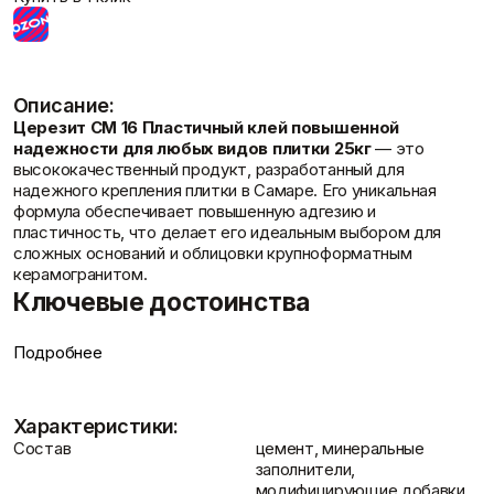
Статьи
Фасадные сетки
Пленки
Показать больше
Скотчи/Ленты
Показать больше
Описание:
Церезит CM 16 Пластичный клей повышенной
надежности для любых видов плитки 25кг
— это
Теплоизоляция
Цементные
высококачественный продукт, разработанный для
растворы
Минеральная вата
надежного крепления плитки в Самаре. Его уникальная
Отзывы
Пенопласт
Цемент
формула обеспечивает повышенную адгезию и
Пенополистирол
Цпс
пластичность, что делает его идеальным выбором для
Показать больше
Показать больше
сложных оснований и облицовки крупноформатным
керамогранитом.
Ключевые достоинства
Штукатурки
Высокая пластичность
: Позволяет легко работать с
Подробнее
Шпаклевки
Выравнивающие
материалом, компенсируя небольшие неровности
Базовая шпаклевка
Контакты
штукатурки и смеси
основания и обеспечивая полное прилегание плитки.
Универсальная шпаклёвка
Декоративные
Повышенная надежность
: Гарантирует долговечное
Финишная шпаклёвка
Характеристики:
штукатурки
сцепление плитки с основанием, устойчивое к нагрузкам и
Показать больше
Состав
цемент, минеральные
Показать больше
температурным перепадам.
заполнители,
Армированные микроволокна
: В составе клея
модифицирующие добавки,