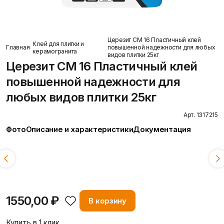
Пены/герметики
Пленки/Мембраны
Герметик
Пароизоляционные
Монтажные пены
плёнки
Показать больше
Пленка
Церезит CM 16 Пластичный клей
Клей для плитки и
Пленка ПВД техническая
Главная
повышенной надежности для любых
керамогранита
Показать больше
видов плитки 25кг
О компании
Церезит CM 16 Пластичный клей
повышенной надежности для
любых видов плитки 25кг
Потолок
Профиль
Плита потолочная
Акустические Ленты
Арт. 1317215
Показать больше
Маячковый профиль
Фото
Описание и характеристики
Документация
Подвесы и профили для
потолка
Вопрос-ответ
Вес:
Смотреть всё
Показать больше
5 кг
25 кг
1550,00 ₽
Расходные
В корзину
Сетки/Стеклообои
материалы
Малярные ленты
Стеклообои/Флизелин
Мешки
Купить в 1 клик