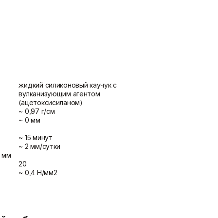
потолка
Показать больше
Шпаклевки
Штукатурки
Базовая шпаклевка
Выравнивающие штукатурки
Универсальная шпаклёвка
и смеси
Финишная шпаклёвка
Декоративные штукатурки
жидкий силиконовый каучук с
Показать больше
Показать больше
вулканизующим агентом
(ацетоксисиланом)
~ 0,97 г/см
~ 0 мм
~ 15 минут
~ 2 мм/сутки
 мм
20
~ 0,4 Н/мм2
~ 100%
от 5 до 30 мм
от 0 до +30 °C