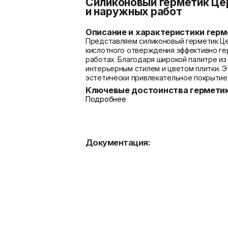
Силиконовый герметик Цер
и наружных работ
Описание и характеристики герм
Представляем силиконовый герметик Цер
кислотного отверждения эффективно ге
работах. Благодаря широкой палитре из
интерьерным стилем и цветом плитки. Э
эстетически привлекательное покрытие
Ключевые достоинства герметик
Эластичность шва
: Обеспечивает п
Подробнее
или в зонах с вибрациями.
Влагостойкость
: Идеально подходи
наружных работ, требующих защиты от
Инновационная защита от плесени
Документация:
плесени, гарантируя чистоту и долгове
Устойчивость к внешним воздейс
озона. Эти свойства делают его незаме
Безопасность для здоровья
: Посл
веществ.
Области применения герметика Ц
Этот герметик предназначен для профе
Угловые соединения в санузлах, душ