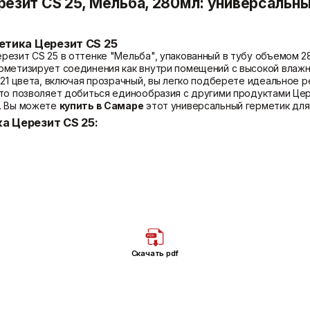
езит CS 25, Мельба, 280мл: универсальн
Температура транспортировки
Температура применения
Термостойкость после
етика Церезит CS 25
отверждения
езит CS 25 в оттенке "Мельба", упакованный в тубу объемом 2
Цвет
рметизирует соединения как внутри помещений с высокой влажн
 21 цвета, включая прозрачный, вы легко подберете идеальное
то позволяет добиться единообразия с другими продуктами Цер
. Вы можете
купить в Самаре
этот универсальный герметик для
а Церезит CS 25:
рочное и долговечное уплотнение стыков, подверженных деформ
т для использования в ванных комнатах, душевых, на кухнях и д
 атмосферных воздействий.
 «ТриоПротект»
: Специальная формула «ТриоПротект» эффекти
чность обработанных участков.
твиям
:
Церезит CS 25
отлично переносит резкие перепады темпе
нимым при герметизации фасадов, балконов и террас.
е полного отверждения состав безопасен для применения в жил
Скачать pdf
ерезит CS 25:
ссионального и бытового использования при герметизации след
евых, на кухнях и в туалетных комнатах для предотвращения про