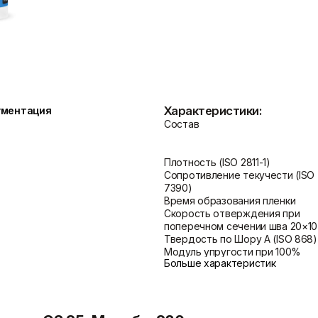
Показать больше
Теплоизоляция
Цементные растворы
Минеральная вата
Цемент
Пенопласт
Цпс
Характеристики:
ументация
Пенополистирол
Показать больше
Состав
Показать больше
Плотность (ISO 2811-1)
Сопротивление текучести (ISO
7390)
Время образования пленки
Скорость отверждения при
поперечном сечении шва 20×10
Твердость по Шору А (ISO 868)
Модуль упругости при 100%
Больше характеристик
растяжении, E100 (ISO 8339-A)
Относительное удлинение при
разрыве (ISO 8339-A)
Ширина шва
Температура хранения