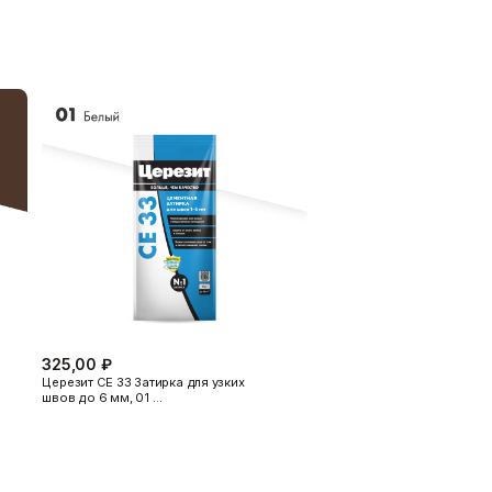
н на облицовочной плитке.
 и полом для обеспечения
лоджиях.
 фарфор и фаянс,
Церезит CS 25
создает
катуркой, для достижения максимальной
использование
ЦЕРЕЗИТ CT 17
Грунтовка
ста, следуйте приведенным ниже
 от +5 до +40 °C, при относительной
ли, загрязнений и механических
 что влага не попадает в зону
325,00 ₽
езины, битума, тефлона, полиэтилена, а
Церезит CE 33 Затирка для узких
швов до 6 мм, 01 …
 водой. Также его применение не
аквариумов. Для аквариумных целей
екла и аквариумов.