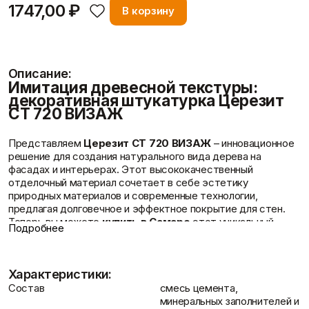
1747,00 ₽
В корзину
Контакты
Описание:
Имитация древесной текстуры:
декоративная штукатурка Церезит
CT 720 ВИЗАЖ
Представляем
Церезит CT 720 ВИЗАЖ
– инновационное
решение для создания натурального вида дерева на
Доставка и оплата
фасадах и интерьерах. Этот высококачественный
отделочный материал сочетает в себе эстетику
природных материалов и современные технологии,
предлагая долговечное и эффектное покрытие для стен.
Теперь вы можете
купить в Самаре
этот уникальный
Подробнее
продукт и преобразить любое пространство.
Ключевые достоинства Церезит CT 720
Влагозащита
: Эффективно отталкивает воду,
Характеристики:
предотвращая развитие грибковых образований и сырости.
Состав
смесь цемента,
Всепогодность
: Сохраняет свои свойства при резких
минеральных заполнителей и
температурных колебаниях, воздействии солнечного света