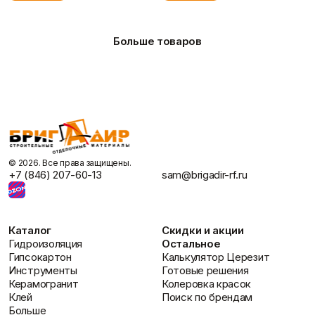
свойствами, толщиной 12,5 мм и размерами 12,5 х 2500 х
1200 мм. Зеленая окраска картона указывает на его
влагостойкие характеристики. Стоимость данного товара
Больше товаров
составляет 565 рублей.
Ключевые преимущества
Повышенная защита от влаги:
Специальная структура
гипсового сердечника и обработанный картон
обеспечивают надежную защиту от воздействия влаги, что
крайне важно для помещений с высокой влажностью.
Улучшенная звукоизоляция:
В сочетании с
подходящими звукоизоляционными материалами, такими
©️ 2026. Все права защищены.
как
ISOVER ЗвукоЗащита
, способствует созданию более
+7 (846) 207-60-13
sam@brigadir-rf.ru
тихой и комфортной акустической среды.
Безопасность для здоровья:
Материал
сертифицирован по стандарту EcoMaterial Absolute, что
подтверждает его безопасность для жилых помещений и
Каталог
Скидки и акции
экологии.
Гидроизоляция
Остальное
Долговечность и прочность:
Толщина листа 12,5 мм
Гипсокартон
Калькулятор Церезит
гарантирует надежность конструкций, возводимых с его
Инструменты
Готовые решения
использованием, включая перегородки и стеновые панели.
Керамогранит
Колеровка красок
Простота монтажа:
Наличие разметки на листах и
Клей
Поиск по брендам
стандартные размеры значительно упрощают и ускоряют
Больше