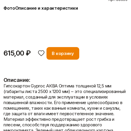
Пены/герметики
Пленки/Мембраны
Фото
Описание и характеристики
Герметик
Пароизоляционные
Монтажные пены
плёнки
Гипсокартон Gyproc АКВА Оптима толщиной 12,5 мм
Показать больше
Пленка
(габариты листа 2500 х 1200 мм) – это специализированный
Пленка ПВД техническая
Вопрос-ответ
материал, созданны…
Показать больше
Подробнее
615,00 ₽
В корзину
Потолок
Профиль
Плита потолочная
Акустические Ленты
Статьи
Показать больше
Маячковый профиль
Подвесы и профили для
Описание:
потолка
Гипсокартон Gyproc АКВА Оптима толщиной 12,5 мм
Показать больше
(габариты листа 2500 х 1200 мм) – это специализированный
материал, созданный для эксплуатации в условиях
повышенной влажности. Его применение целесообразно в
помещениях, таких как ванные комнаты, кухни и санузлы,
Отзывы
где защита от влаги имеет первостепенное значение.
Расходные
Сетки/Стеклообои
Материал эффективно предотвращает рост грибка и
материалы
Малярные ленты
плесени, способствуя поддержанию здорового
Стеклообои/Флизелин
Мешки
микроклимата. Зеленый цвет облицовочного картона