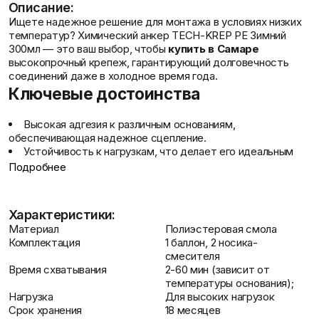
Описание:
Фасадные сетки
Пленки
Ищете надежное решение для монтажа в условиях низких
Показать больше
Скотчи/Ленты
температур? Химический анкер TECH-KREP PE Зимний
Показать больше
300мл — это ваш выбор, чтобы
купить в Самаре
высокопрочный крепеж, гарантирующий долговечность
Отзывы
соединений даже в холодное время года.
Ключевые достоинства
Теплоизоляция
Цементные
растворы
Минеральная вата
Высокая адгезия к различным основаниям
,
Пенопласт
Цемент
обеспечивающая надежное сцепление.
Пенополистирол
Цпс
Устойчивость к нагрузкам
, что делает его идеальным
Показать больше
Показать больше
для ответственных конструкций.
Подробнее
Применение при отрицательных температурах
,
Контакты
расширяющее сезон монтажных работ.
Быстрое время схватывания
, позволяющее ускорить
Характеристики:
процесс строительства.
Штукатурки
Материал
Полиэстеровая смола
Длительный срок хранения
Шпаклевки
, гарантирующий сохранение
Выравнивающие
Комплектация
1 баллон, 2 носика-
рабочих свойств.
Базовая шпаклевка
штукатурки и смеси
смесителя
Комплектация с носиками-смесителями
,
Универсальная шпаклёвка
Декоративные
Время схватывания
2-60 мин (зависит от
обеспечивающая удобство использования.
Финишная шпаклёвка
штукатурки
температуры основания);
Создание герметичного соединения
, защищающего от
Показать больше
Показать больше
Нагрузка
Для высоких нагрузок
Доставка и оплата
воздействия влаги.
Срок хранения
18 месяцев
Минимальная усадка после отверждения
,