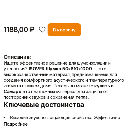
Фасадные сетки
высококачественный материал, предназ…
Пленки
Показать больше
Подробнее
Скотчи/Ленты
Показать больше
1188,00 ₽
В корзину
Отзывы
Теплоизоляция
Цементные
растворы
Минеральная вата
Описание:
Пенопласт
Цемент
Пенополистирол
Цпс
Ищете эффективное решение для шумоизоляции и
Показать больше
Показать больше
утепления?
ISOVER Шумка 50х610х1000
— это
высококачественный материал, предназначенный для
создания комфортного акустического и температурного
климата в вашем доме. Теперь вы можете
купить в
Самаре
этот надежный материал для защиты от
Контакты
Штукатурки
посторонних звуков и сохранения тепла.
Шпаклевки
Выравнивающие
Ключевые достоинства
Базовая шпаклевка
штукатурки и смеси
Универсальная шпаклёвка
Декоративные
Финишная шпаклёвка
штукатурки
Высокие звукопоглощающие свойства
: Эффективно
Показать больше
Показать больше
снижает уровень шума, создавая тишину и спокойствие в
Подробнее
помещениях.