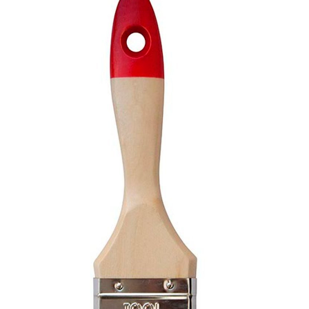
Пены/герметики
Пленки/Мембраны
Герметик
Пароизоляционные
Монтажные пены
плёнки
Показать больше
Пленка
Пленка ПВД техническая
Показать больше
О компании
Потолок
Профиль
Плита потолочная
Акустические Ленты
Показать больше
Маячковый профиль
Подвесы и профили для
потолка
Показать больше
Вопрос-ответ
Расходные
Сетки/Стеклообои
материалы
Малярные ленты
Стеклообои/Флизелин
Мешки