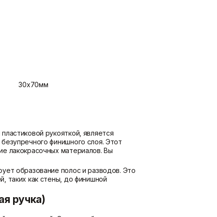
потолка
Показать больше
Шпаклевки
Штукатурки
Базовая шпаклевка
Выравнивающие штукатурки
Универсальная шпаклёвка
и смеси
Финишная шпаклёвка
Декоративные штукатурки
30х70мм
Показать больше
Показать больше
пластиковой рукояткой, является
 безупречного финишного слоя. Этот
ие лакокрасочных материалов. Вы
ует образование полос и разводов. Это
, таких как стены, до финишной
ая ручка)