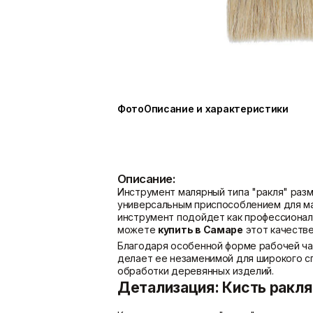
Показать больше
Расходные материалы
Сетки/Стеклообои
Мешки
Малярные ленты
Пленки
Стеклообои/Флизелин
Фото
Описание и характеристики
Скотчи/Ленты
Фасадные сетки
Показать больше
Показать больше
Описание:
Инструмент малярный типа "ракля" раз
универсальным приспособлением для ма
инструмент подойдет как профессионал
можете
купить в Самаре
этот качестве
Благодаря особенной форме рабочей ча
делает ее незаменимой для широкого сп
обработки деревянных изделий.
Детализация: Кисть ракля