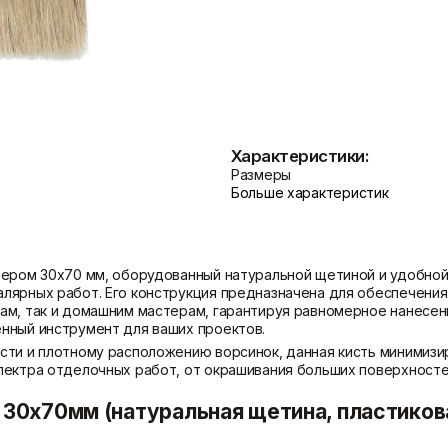
Показать больше
Теплоизоляция
Цементные растворы
Минеральная вата
Цемент
Пенопласт
Цпс
Характеристики:
Пенополистирол
Показать больше
Размеры
Показать больше
Больше характеристик
мером 30х70 мм, оборудованный натуральной щетиной и удобной 
лярных работ. Его конструкция предназначена для обеспечения
ам, так и домашним мастерам, гарантируя равномерное нанесен
нный инструмент для ваших проектов.
сти и плотному расположению ворсинок, данная кисть минимизир
ектра отделочных работ, от окрашивания больших поверхностей
 30х70мм (натуральная щетина, пластиков