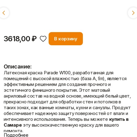
Пены/герметики
Пленки/Мембраны
Объем:
Смотреть всё
Герметик
Пароизоляционные
9 л
2,5 л
Монтажные пены
плёнки
Показать больше
Пленка
Пленка ПВД техническая
Показать больше
Вопрос-ответ
3618,00 ₽
В корзину
Потолок
Профиль
Описание:
Плита потолочная
Акустические Ленты
Латексная краска Parade W100, разработанная для
Показать больше
Маячковый профиль
Статьи
помещений с высокой влажностью (база А, 9л), является
Подвесы и профили для
эффективным решением для создания прочного и
потолка
эстетичного финишного покрытия. Этот матовый
Показать больше
акриловый состав на водной основе, имеющий белый цвет,
прекрасно подходит для обработки стен и потолков в
таких зонах, как ванные комнаты, кухни и санузлы. Продукт
обеспечивает надежную защиту поверхностей от влаги и
интенсивного использования. Теперь вы можете
купить в
Отзывы
Расходные
Сетки/Стеклообои
Самаре
эту высококачественную краску для вашего
материалы
Малярные ленты
ремонта.
Стеклообои/Флизелин
Подробнее
Мешки