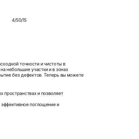
потолка
Показать больше
4/50/15
Шпаклевки
Штукатурки
Базовая шпаклевка
Выравнивающие штукатурки
Универсальная шпаклёвка
и смеси
Финишная шпаклёвка
Декоративные штукатурки
Показать больше
Показать больше
сходной точности и чистоты в
на небольшие участки и в зонах
рытие без дефектов. Теперь вы можете
ых пространствах и позволяет
 эффективное поглощение и
грени, что особенно важно при работе
чистоту и сохранность до момента
асляные составы, а также лаки и