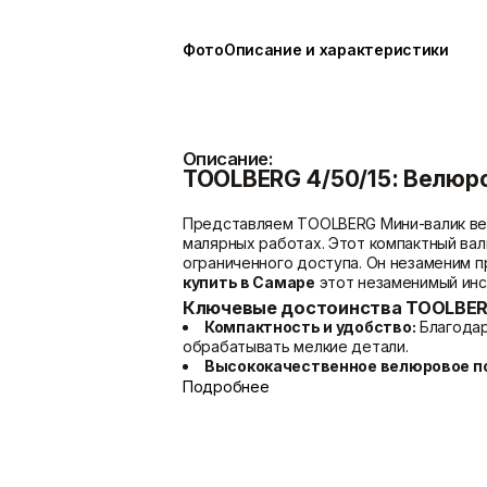
Показать больше
Фото
Описание и характеристики
Расходные материалы
Сетки/Стеклообои
Мешки
Малярные ленты
Описание:
Пленки
Стеклообои/Флизелин
TOOLBERG 4/50/15: Велюро
Скотчи/Ленты
Фасадные сетки
Показать больше
Показать больше
Представляем TOOLBERG Мини-валик вел
малярных работах. Этот компактный вал
ограниченного доступа. Он незаменим п
купить в Самаре
этот незаменимый инс
Ключевые достоинства TOOLBERG
Компактность и удобство:
Благодар
обрабатывать мелкие детали.
Высококачественное велюровое п
равномерное распределение красящего
Подробнее
Оптимален для лаков и морилок:
Со
с декоративными покрытиями.
Индивидуальная защита:
Каждая ед
использования.
Широкая совместимость:
Подходит 