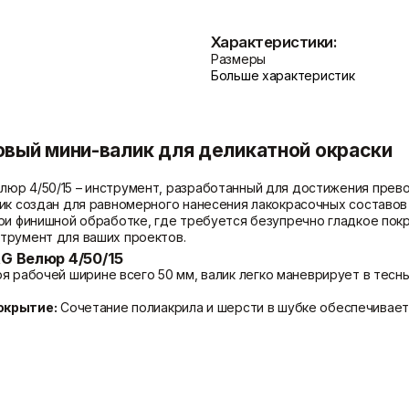
Показать больше
Характеристики:
Размеры
Больше характеристик
Теплоизоляция
Цементные растворы
Минеральная вата
Цемент
Пенопласт
Цпс
вый мини-валик для деликатной окраски
Пенополистирол
Показать больше
Показать больше
юр 4/50/15 – инструмент, разработанный для достижения прево
ик создан для равномерного нанесения лакокрасочных составов 
ри финишной обработке, где требуется безупречно гладкое пок
трумент для ваших проектов.
 Велюр 4/50/15
я рабочей ширине всего 50 мм, валик легко маневрирует в тесн
окрытие:
Сочетание полиакрила и шерсти в шубке обеспечивает
 состава.
здает тонкое, гладкое покрытие, предотвращая образование ша
иница поставляется в персональной упаковке, гарантирующей 
для большинства типов красок, включая акриловые, алкидные, м