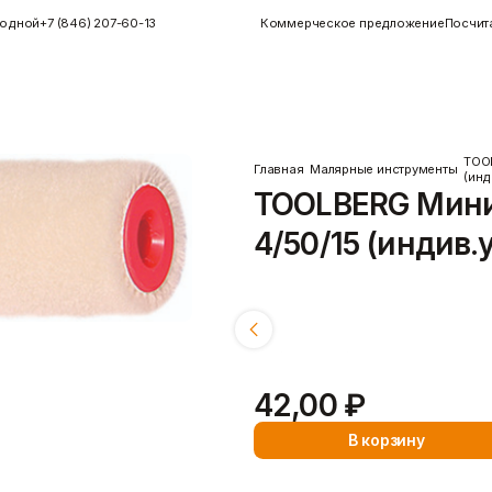
ыходной
+7 (846) 207-60-13
Коммерческое предложение
Посчит
TOO
Главная
Малярные инструменты
(инд
TOOLBERG Мини
Инструменты
Керамогранит
Инструменты для плитки
Показать больше
4/50/15 (индив.
Малярные инструменты
Монтажный
Показать больше
Размеры:
4/50/15
4/100/15
4/15
42,00 ₽
Пены/герметики
Пленки/Мембраны
Герметик
Пароизоляционные плёнки
В корзину
)
Монтажные пены
Пленка
Показать больше
Пленка ПВД техническая