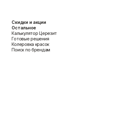
ать плоскую кисть соответствующего
Скидки и акции
Остальное
основах, включая акриловые, алкидные и
Калькулятор Церезит
Готовые решения
Колеровка красок
Поиск по брендам
ей стен целесообразнее использовать
м, а затем тщательно вымойте в теплой
е хранения и транспортировки,