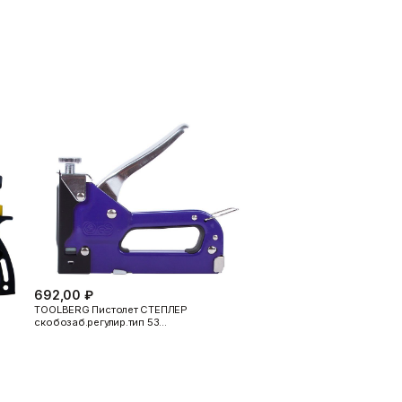
тельной работе, повышая
руя перерасход и образование
еров, а также облегчает уход за
 решением для различных строительных
едлагая надежный инструмент по
ии внутренних отделочных и ремонтных
692,00 ₽
TOOLBERG Пистолет СТЕПЛЕР
скобозаб.регулир.тип 53…
а.