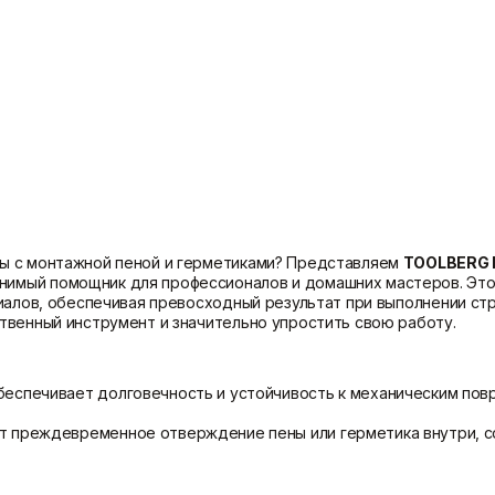
Показать больше
Теплоизоляция
Цементные растворы
Минеральная вата
Цемент
Пенопласт
Цпс
Пенополистирол
Показать больше
Показать больше
ы с монтажной пеной и герметиками? Представляем
TOOLBERG 
имый помощник для профессионалов и домашних мастеров. Это
иалов, обеспечивая превосходный результат при выполнении ст
твенный инструмент и значительно упростить свою работу.
еспечивает долговечность и устойчивость к механическим пов
 преждевременное отверждение пены или герметика внутри, со
большими объемами материалов без частых перезаправок, что 