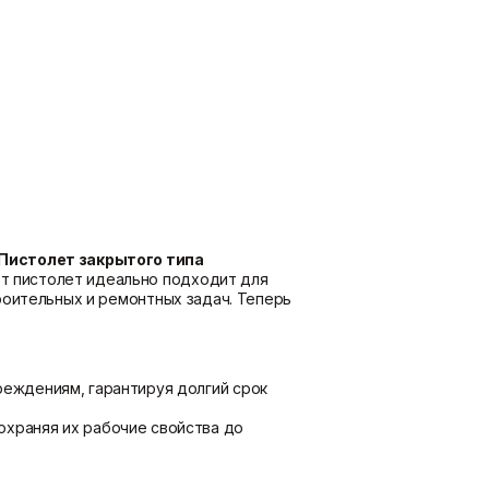
потолка
Показать больше
Шпаклевки
Штукатурки
Базовая шпаклевка
Выравнивающие штукатурки
Универсальная шпаклёвка
и смеси
Финишная шпаклёвка
Декоративные штукатурки
Показать больше
Показать больше
Пистолет закрытого типа
т пистолет идеально подходит для
роительных и ремонтных задач. Теперь
реждениям, гарантируя долгий срок
храняя их рабочие свойства до
особенно удобно при выполнении