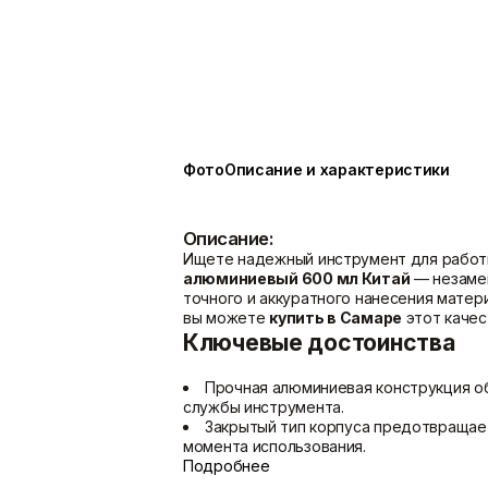
Показать больше
Расходные материалы
Сетки/Стеклообои
Мешки
Малярные ленты
Пленки
Стеклообои/Флизелин
Фото
Описание и характеристики
Скотчи/Ленты
Фасадные сетки
Показать больше
Показать больше
Описание:
Ищете надежный инструмент для работ
алюминиевый 600 мл Китай
— незамен
точного и аккуратного нанесения матер
вы можете
купить в Самаре
этот качес
Ключевые достоинства
Прочная алюминиевая конструкция
об
службы инструмента.
Закрытый тип корпуса
предотвращает
момента использования.
Объем 600 мл
позволяет работать с 
Подробнее
масштабных задач.