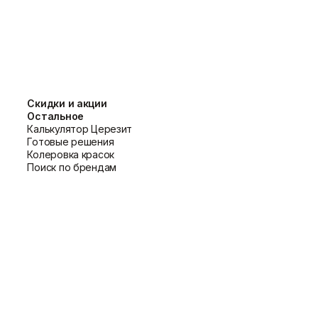
, обеспечивая надежную защиту от
яков.
Скидки и акции
Остальное
Калькулятор Церезит
Готовые решения
ринципы работы с подобными
Колеровка красок
Поиск по брендам
ля лучшего сцепления.
жать баллон при комнатной
а от остатков пены или герметика,