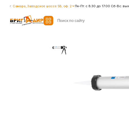
г. Самара, Заводское шоссе 5В, оф. 2
Пн-Пт: с 8:30 до 17:00 Сб-Вс: в
Все модификаторы
Гидроизоляция
Гипсокартон
Гидроизоляционные смеси
Влагостойкий гипсокартон
Ленты для герметизации
Гипсокартон стандартный
швов
Ленты для швов
Ремонтные cоставы
Показать больше
Показать больше
Крепеж
Наливные полы
Дюбеля, Анкера
Стяжки для пола
Крепления профиля
Топпинг (промышленный пол
Саморезы
Показать больше