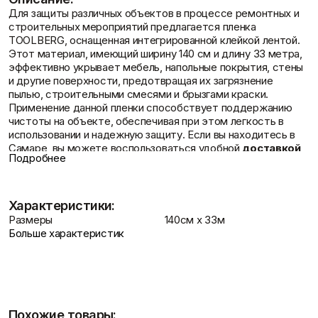
Фасадные сетки
Пленки
Для защиты различных объектов в процессе ремонтных и
Показать больше
Скотчи/Ленты
строительных мероприятий предлагается пленка
Показать больше
Отзывы
TOOLBERG, оснащенная интегрированной клейкой лентой.
Этот материал, имеющий ширину 140 см и длину 33 метра,
эффективно укрывает мебель, напольные покрытия, стены
и другие поверхности, предотвращая их загрязнение
пылью, строительными смесями и брызгами краски.
Теплоизоляция
Цементные
Применение данной пленки способствует поддержанию
растворы
чистоты на объекте, обеспечивая при этом легкость в
Минеральная вата
использовании и надежную защиту. Если вы находитесь в
Пенопласт
Цемент
Самаре, вы можете воспользоваться удобной
Пенополистирол
доставкой
Цпс
Контакты
Подробнее
по Самаре
Показать больше
.
Показать больше
Изготовленная из прочного полиэтилена, эта пленка
отличается высокой устойчивостью к разрывам.
Характеристики:
Встроенная клейкая лента позволяет быстро и надежно
закрепить материал на различных типах поверхностей,
Размеры
140см х 33м
Штукатурки
Шпаклевки
включая дерево, пластик, металл и стекло. Это исключает
Больше характеристик
Выравнивающие
возможность смещения пленки во время выполнения
Базовая шпаклевка
штукатурки и смеси
работ. После завершения ремонтных мероприятий пленка
Универсальная шпаклёвка
Доставка и оплата
Декоративные
легко снимается, не оставляя следов клеевого слоя.
Финишная шпаклёвка
штукатурки
Показать больше
Обзор TOOLBERG Пленка защитная с
Показать больше
клейкой лентой, 140см х 33м
Похожие товары: