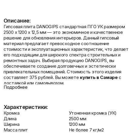
Пены/герметики
Пленки/Мембраны
Герметик
Пароизоляционные
Монтажные пены
плёнки
Описание:
Показать больше
Пленка
Гипсовая плита DANOGIPS стандартная ПГО УК размером
Пленка ПВД техническая
2500 х 1200 х 12,5 мм — это экономичное и качественное
Показать больше
Статьи
решение для обновления интерьеров. Данный гипсовый
материал предлагает превосходное соотношение
стоимости и эксплуатационных характеристик, что делает
его подходящим для широкого спектра строительных и
ремонтных задач. Выбирая продукцию DANOGIPS, вы
Потолок
Профиль
обеспечиваете создание долговечных и эстетически
Плита потолочная
Акустические Ленты
Отзывы
привлекательных помещений. Стоимость этого изделия
Показать больше
Маячковый профиль
составляет 375 рублей. Вы можете
купить в Самаре
с
Подвесы и профили для
доставкой или самовывозом.
потолка
Подробнее
Обзор DANOGIPS плита обыч.ПГО УК
Показать больше
2500 Х 1200 Х 12,5
Характеристики:
Контакты
Гипсовая плита DANOGIPS стандартная ПГО УК (2500 х 1200
Кромка
Утоненная кромка (УК)
х 12,5 мм) является отличным выбором для тех, кто ценит
Длина
2500 мм
Расходные
Сетки/Стеклообои
качество и стремится к бюджетной внутренней отделке.
Ширина
1200 мм
материалы
Малярные ленты
Материал гармонично сочетает в себе доступную цену и
Масса плит
Не более 7 кг/м2
Стеклообои/Флизелин
высокие эксплуатационные свойства, что обеспечивает
Мешки