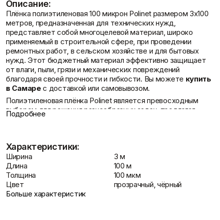
Описание:
Отзывы
Фасадные сетки
Пленки
Плёнка полиэтиленовая 100 микрон Polinet размером 3х100
Показать больше
Скотчи/Ленты
метров, предназначенная для технических нужд,
Показать больше
представляет собой многоцелевой материал, широко
применяемый в строительной сфере, при проведении
ремонтных работ, в сельском хозяйстве и для бытовых
нужд. Этот бюджетный материал эффективно защищает
от влаги, пыли, грязи и механических повреждений
Теплоизоляция
Цементные
Контакты
благодаря своей прочности и гибкости. Вы можете
купить
растворы
Минеральная вата
в Самаре
с доставкой или самовывозом.
Пенопласт
Цемент
Полиэтиленовая плёнка Polinet является превосходным
Пенополистирол
Цпс
выбором для решения разнообразных задач, предлагая
Показать больше
Показать больше
Подробнее
долговечность и практичность. Приобрести её можно в
магазине Бригадир для различных хозяйственных и
строительных целей.
Характеристики:
Описание Полиэтиленовой плёнки
Доставка и оплата
Штукатурки
Ширина
3 м
100 Polinet мкр. 3х100 м. техническая
Шпаклевки
Выравнивающие
Длина
100 м
Базовая шпаклевка
штукатурки и смеси
Толщина
100 мкм
Универсальная шпаклёвка
Техническая плёнка Polinet с толщиной 100 мкм — это
Декоративные
Цвет
прозрачный, чёрный
Финишная шпаклёвка
универсальный материал, разработанный для защиты
штукатурки
Больше характеристик
Показать больше
поверхностей и различных объектов от внешних негативных
Показать больше
воздействий. Она находит применение в широком спектре
областей: от укрытия строительных площадок до