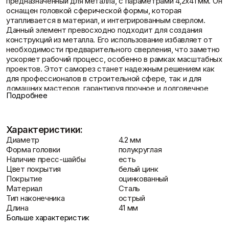
предназначенный для металла, с параметрами 4,2х41 мм. Он
Отзывы
Фасадные сетки
Пленки
оснащен головкой сферической формы, которая
Показать больше
Скотчи/Ленты
утапливается в материал, и интегрированным сверлом.
Показать больше
Данный элемент превосходно подходит для создания
конструкций из металла. Его использование избавляет от
необходимости предварительного сверления, что заметно
ускоряет рабочий процесс, особенно в рамках масштабных
проектов. Этот саморез станет надежным решением как
Теплоизоляция
Цементные
для профессионалов в строительной сфере, так и для
Контакты
растворы
Минеральная вата
домашних мастеров, гарантируя прочное и долговечное
Подробнее
Пенопласт
Цемент
соединение. Вы можете
купить в Самаре
этот надежный
Пенополистирол
Цпс
крепеж для ваших строительных нужд.
Показать больше
Показать больше
Детальное описание самореза для
металла 4,2х41 мм с потайной
Характеристики:
сферической головкой и сверлом
Диаметр
4.2 мм
Форма головки
полукруглая
Штукатурки
Наличие пресс-шайбы
есть
Доставка и оплата
Самосверлящий крепеж с обозначением "металл-металл"
Шпаклевки
Цвет покрытия
белый цинк
Выравнивающие
(4,2х41 мм) является оптимизированным вариантом для
Базовая шпаклевка
Покрытие
оцинкованный
штукатурки и смеси
монтажа систем из металла. Благодаря своей
Универсальная шпаклёвка
Материал
Сталь
Декоративные
конструктивной особенности – наличию сверла на конце –
Финишная шпаклёвка
Тип наконечника
острый
штукатурки
он способен самостоятельно проделывать отверстия в
Показать больше
Длина
41 мм
Показать больше
металле, исключая этап предварительной подготовки. Это
Больше характеристик
обеспечивает быстрое и надежное скрепление элементов.