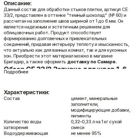
Описание:
Фасадные сетки
Пленки
Данный состав для обработки стыков плитки, артикул СЕ
Показать больше
Скотчи/Ленты
33/2, представлен в оттенке "темный шоколад" (№ 60) и
Показать больше
рассчитан на заполнение швов шириной от 1 до 6 мм. Он
является надежным и эстетичным решением для
облицовочных работ. Продукт способствует
Отзывы
формированию долговечных и привлекательных
соединений, придавая интерьеру теплоту и изысканность,
Теплоизоляция
Цементные
что актуально как для ванных комнат, так и для кухонных
растворы
Минеральная вата
зон. Приобрести этот материал можно в магазине
Пенопласт
Цемент
Бригадир, а также оформить
доставку по Самаре
.
Пенополистирол
Цпс
Обзор СЕ 33/2 Затирка для швов 1-6
Показать больше
Показать больше
Подробнее
мм (№ 60 темный шоколад), 2 кг
Контакты
Затирка СЕ 33/2 в глубоком цвете темного шоколада
Характеристики:
обеспечивает безупречный внешний вид и долговечность
Штукатурки
Состав
цемент, минеральные
обработанных стыков. Разработанная в соответствии с
Шпаклевки
Выравнивающие
заполнители,
современными стандартами отделочных материалов, она
Базовая шпаклевка
штукатурки и смеси
модифицирующие добавки,
обладает рядом полезных свойств, подходящих для
Универсальная шпаклёвка
Декоративные
пигменты
различных помещений.
Финишная шпаклёвка
штукатурки
Количество воды
0,32–0,33 л на 1 кг сухой
Показать больше
Показать больше
Богатство оттенков:
Ассортимент включает 26
затворения
смеси
цветов, что позволяет точно подобрать вариант под любой
Водоудерживающая
не менее 95%
дизайнерский замысел.