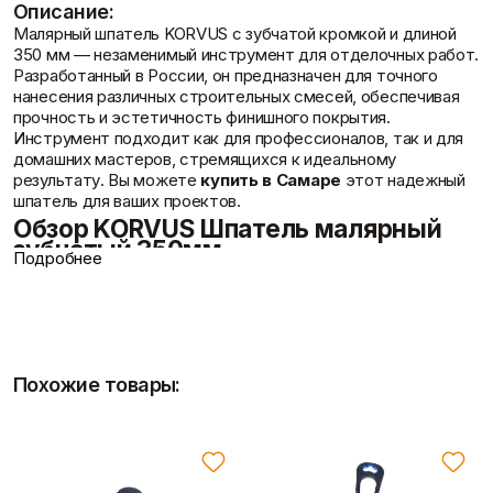
Описание:
Фасадные сетки
Пленки
Малярный шпатель KORVUS с зубчатой кромкой и длиной
Показать больше
Скотчи/Ленты
350 мм — незаменимый инструмент для отделочных работ.
Показать больше
Разработанный в России, он предназначен для точного
нанесения различных строительных смесей, обеспечивая
Контакты
прочность и эстетичность финишного покрытия.
Инструмент подходит как для профессионалов, так и для
домашних мастеров, стремящихся к идеальному
Теплоизоляция
Цементные
результату. Вы можете
купить в Самаре
этот надежный
растворы
Минеральная вата
шпатель для ваших проектов.
Пенопласт
Цемент
Обзор KORVUS Шпатель малярный
Пенополистирол
Цпс
зубчатый 350мм
Показать больше
Показать больше
Подробнее
Доставка и оплата
Шпатель KORVUS 350 мм с зубчатой кромкой создан для
оптимизации процесса нанесения отделочных материалов.
Его конструкция направлена на повышение качества и
Штукатурки
долговечности покрытий.
Шпаклевки
Выравнивающие
Базовая шпаклевка
Похожие товары:
штукатурки и смеси
Равномерное распределение: Зубчатое полотно с шагом
Универсальная шпаклёвка
Декоративные
8х8 мм создает бороздки, улучшающие сцепление
Финишная шпаклёвка
штукатурки
материалов с поверхностью.
Показать больше
Показать больше
Долговечность: Рабочая часть из нержавеющей стали
устойчива к коррозии и гарантирует долгий срок службы.
Удобство: Эргономичная пластиковая рукоятка