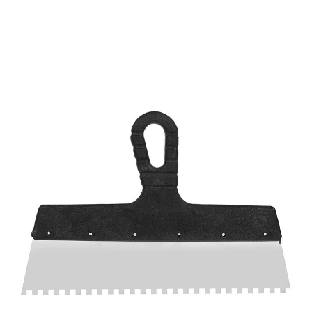
Клей
Краски
Затирки для швов
Грунтовки
Клей для блоков
Добавки для красок
Скидки и акции
Клей для плитки и
Краски для дерева и
керамогранита
металла
Показать больше
Показать больше
Поиск по брендам
Крепеж
Наливные полы
Дюбеля, Анкера
Стяжки для пола
Крепления профиля
Топпинг (промышленный
Саморезы
пол)
Показать больше
Показать больше
О компании