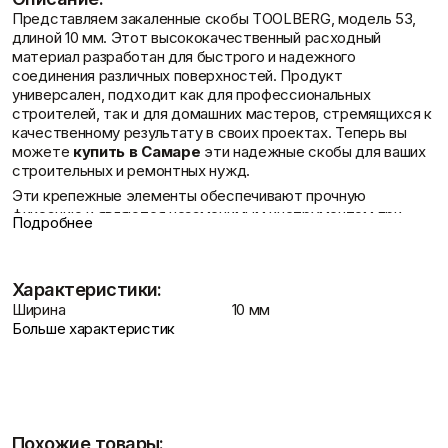
Фасадные сетки
Пленки
Представляем закаленные скобы TOOLBERG, модель 53,
Показать больше
Скотчи/Ленты
длиной 10 мм. Этот высококачественный расходный
Показать больше
материал разработан для быстрого и надежного
соединения различных поверхностей. Продукт
универсален, подходит как для профессиональных
строителей, так и для домашних мастеров, стремящихся к
качественному результату в своих проектах. Теперь вы
Контакты
Теплоизоляция
Цементные
можете
купить в Самаре
эти надежные скобы для ваших
растворы
строительных и ремонтных нужд.
Минеральная вата
Пенопласт
Цемент
Эти крепежные элементы обеспечивают прочную
Пенополистирол
Цпс
фиксацию и являются незаменимым инструментом при
Подробнее
Показать больше
Показать больше
работе с материалами умеренной толщины, гарантируя
долговечность и аккуратность выполненных соединений.
Ключевые особенности
Доставка и оплата
Характеристики:
Ширина
10 мм
Штукатурки
Закаленные скобы TOOLBERG, тип 53, размер 10 мм,
Шпаклевки
Больше характеристик
Выравнивающие
представляют собой надежное решение для создания
Базовая шпаклевка
штукатурки и смеси
прочных и оперативных связей между различными
Универсальная шпаклёвка
Декоративные
материалами. Они находят применение в широком спектре
Финишная шпаклёвка
штукатурки
работ, от производства мебели до финишной отделки
Показать больше
Показать больше
помещений.
Высокая прочность:
Изготовлены из закаленной стали,
Похожие товары: