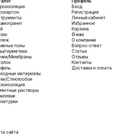
талог
Профиль
езия обеспечивают эффективность и надежность. Ознакомьтесь 
роизоляция
Вход
сокартон
Регистрация
струменты
Личный кабинет
амогранит
Избранное
ей
Корзина
ски
О нас
епеж
О компании
ивные полы
Вопрос-ответ
ы/герметики
Статьи
енки/Мембраны
Отзывы
толок
Контакты
офиль
Доставка и оплата
сходные материалы
ки/Стеклообои
лоизоляция
ментные растворы
клевки
катурки
та сайта