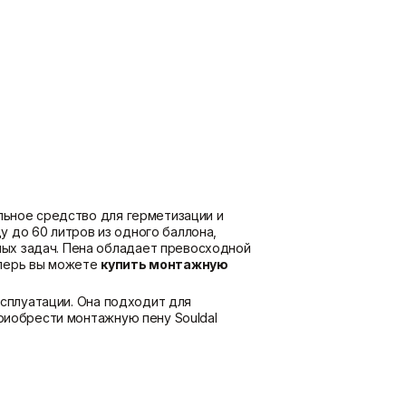
потолка
Показать больше
Шпаклевки
Штукатурки
Базовая шпаклевка
Выравнивающие штукатурки
Универсальная шпаклёвка
и смеси
Финишная шпаклёвка
Декоративные штукатурки
Показать больше
Показать больше
льное средство для герметизации и
 до 60 литров из одного баллона,
ых задач. Пена обладает превосходной
еперь вы можете
купить монтажную
ксплуатации. Она подходит для
Приобрести монтажную пену Souldal
разработанная специально для