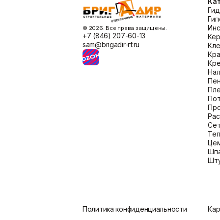
Ка
Высокий выход пены и превосходная адг
Гид
сайте.
Гип
Ин
©️ 2026. Все права защищены.
+7 (846) 207-60-13
Кер
sam@brigadir-rf.ru
Кл
Кра
Кр
Нал
Пен
Пл
По
Пр
Ра
Сет
Теп
Це
Шпа
Шту
Политика конфиденциальности
Кар