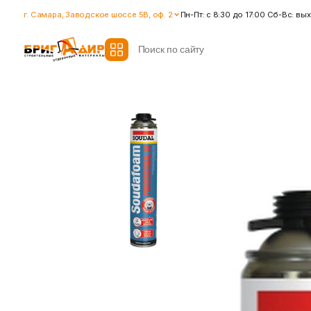
г. Самара, Заводское шоссе 5В, оф. 2
Пн-Пт: с 8:30 до 17:00 Сб-Вс: в
Все модификаторы
Гидроизоляция
Гипсокартон
Гидроизоляционные смеси
Влагостойкий гипсокартон
Ленты для герметизации
Гипсокартон стандартный
швов
Ленты для швов
Ремонтные cоставы
Показать больше
Показать больше
Крепеж
Наливные полы
Дюбеля, Анкера
Стяжки для пола
Крепления профиля
Топпинг (промышленный пол
Саморезы
Показать больше