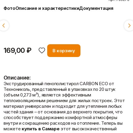
О компании
Пены/герметики
Пленки/Мембраны
Фото
Описание и характеристики
Документация
Герметик
Пароизоляционные
Монтажные пены
плёнки
Толщина:
Смотреть всё
Показать больше
Пленка
Пленка ПВД техническая
50 мм
30 мм
20 мм
100 мм
Показать больше
Вопрос-ответ
169,00 ₽
В корзину
Потолок
Профиль
Плита потолочная
Акустические Ленты
Показать больше
Маячковый профиль
Описание:
Подвесы и профили для
Экструдированный пенополистирол CARВON ECO от
потолка
Технониколь, представленный в упаковках по 20 штук
Показать больше
Статьи
(объем 0,273 м³), является эффективным
теплоизоляционным решением для жилых построек. Этот
материал универсален и подходит для утепления любых
частей здания – от основания до верхнего покрытия, что
способствует поддержанию комфортной атмосферы
Расходные
Сетки/Стеклообои
внутри и сокращению расходов на отопление. Теперь вы
материалы
Малярные ленты
можете
купить в Самаре
этот высококачественный
Стеклообои/Флизелин
Мешки