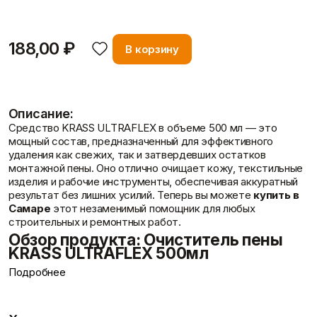
Подробнее
Пены/герметики
Пленки/Мембраны
Герметик
Пароизоляционные
Монтажные пены
плёнки
188,00 ₽
В корзину
Показать больше
Пленка
Пленка ПВД техническая
Показать больше
О компании
Описание:
Средство KRASS ULTRAFLEX в объеме 500 мл — это
мощный состав, предназначенный для эффективного
Потолок
Профиль
удаления как свежих, так и затвердевших остатков
Плита потолочная
Акустические Ленты
монтажной пены. Оно отлично очищает кожу, текстильные
Показать больше
Маячковый профиль
изделия и рабочие инструменты, обеспечивая аккуратный
Подвесы и профили для
результат без лишних усилий. Теперь вы можете
купить в
потолка
Самаре
этот незаменимый помощник для любых
Показать больше
строительных и ремонтных работ.
Вопрос-ответ
Обзор продукта: Очиститель пены
KRASS ULTRAFLEX 500мл
Подробнее
KRASS ULTRAFLEX представляет собой
Расходные
Сетки/Стеклообои
высокоэффективную формулу, разработанную для
материалы
Малярные ленты
простого и быстрого устранения монтажной пены, будь то
Стеклообои/Флизелин
Мешки