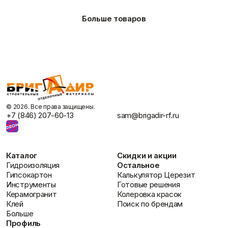
способствует продлению их эксплуатационного срока.
Какой срок годности у очистителя? Гарантированный
Больше товаров
период хранения очистителя пены KRASS ULTRAFLEX
составляет 12 месяцев.
Логистика и оплата: Очиститель
пены KRASS ULTRAFLEX 500мл в
Бригадир
KRASS ULTRAFLEX 500 мл является универсальным и
эффективным решением для удаления монтажной пены.
©️ 2026. Все права защищены.
+7 (846) 207-60-13
sam@brigadir-rf.ru
Выбирая данный очиститель, вы обеспечиваете чистоту
своих инструментов и рабочей одежды. Ознакомьтесь с
условиями доставки и оплаты для вашего удобства.
Каталог
Скидки и акции
Гидроизоляция
Остальное
Гипсокартон
Калькулятор Церезит
Инструменты
Готовые решения
Керамогранит
Колеровка красок
Клей
Поиск по брендам
Больше
Профиль